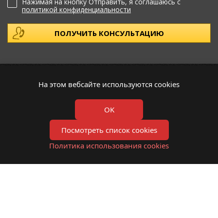
Нажимая на кнопку Отправить, я соглашаюсь с
политикой конфиденциальности
ПОКУПАТЕЛЯМ
ПРОДУКЦИЯ
На этом вебсайте используются cookies
О компании
Ворота и калитки
OK
Наши услуги
Перила и лестницы
Фотогалерея
Заборы и ограды
Посмотреть список cookies
Новости
Кованые мангалы
Политика использования cookies
Контакты
Кованая мебель
Прайс
Кованые решетки на окна
Ограждения и балконы
Козырьки и навесы
Кованые беседки