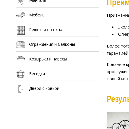
Преим
Мангалы
Признанн
Мебель
Экол
Решетки на окна
Огне
Ограждения и балконы
Более тог
гарантией
Козырьки и навесы
Кованые к
прослужит
Беседки
новый инт
Двери с ковкой
Резул