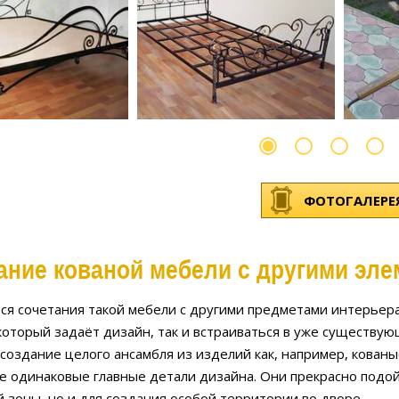
ФОТОГАЛЕРЕ
ание кованой мебели с другими эле
тся сочетания такой мебели с другими предметами интерьера
который задаёт дизайн, так и встраиваться в уже существу
создание целого ансамбля из изделий как, например, кованы
 одинаковые главные детали дизайна. Они прекрасно подой
 зоны, но и для создания особой территории во дворе.