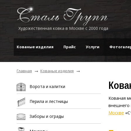
Художественная ковка в Москве с 2000 года
Кованые изделия
Прайс
Услуги
Фотогале
Главная
Кованые изделия
Кова
Ворота и калитки
Кованая м
Перила и лестницы
внешнего 
Москве
«Ст
Заборы и ограды