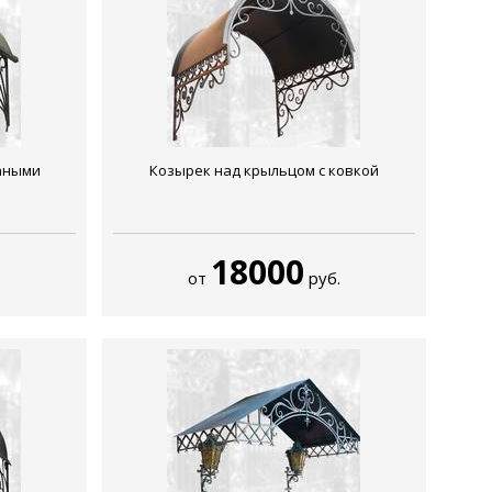
ваными
Козырек над крыльцом с ковкой
18000
.
от
руб.