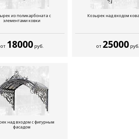
ырек из поликарбоната с
Козырек над входом ков
элементами ковки
18000
25000
от
руб.
от
руб
рек над входом с фигурным
фасадом