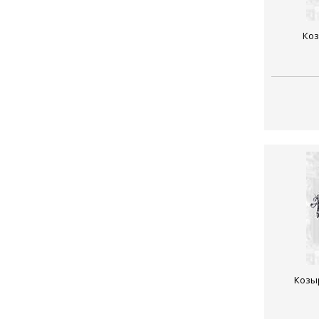
Коз
Козы