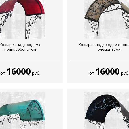
Козырек над входом с
Козырек над входом с ко
поликарбонатом
элементами
16000
16000
от
руб.
от
руб