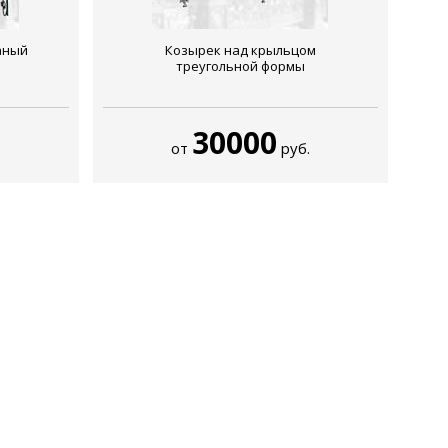
аный
Козырек над крыльцом
треугольной формы
30000
.
от
руб.