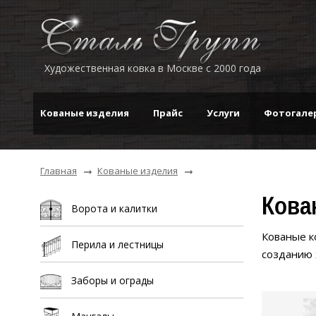
Художественная ковка в Москве с 2000 года
Кованые изделия
Прайс
Услуги
Фотогале
Главная
Кованые изделия
Кова
Ворота и калитки
Кованые к
Перила и лестницы
созданию 
Заборы и ограды