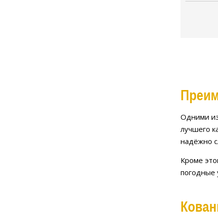
Преим
Одними из
лучшего к
надёжно с
Кроме это
погодные 
Кован