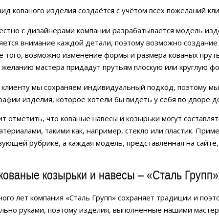
ид кованого изделия создаётся с учётом всех пожеланий кли
естно с дизайнерами компании разрабатывается модель изд
яется внимание каждой детали, поэтому возможно создание
е того, возможно изменение формы и размера кованых пруть
желанию мастера придадут прутьям плоскую или круглую фор
 клиенту мы сохраняем индивидуальный подход, поэтому мы
рафии изделия, которое хотели бы видеть у себя во дворе д
ит отметить, что кованые навесы и козырьки могут составля
атериалами, такими как, например, стекло или пластик. При
вующей рубрике, а каждая модель, представленная на сайте
кованые козырьки и навесы – «Сталь Групп»
ного лет компания «Сталь Групп» сохраняет традиции и поэт
льно руками, поэтому изделия, выполненные нашими мастер