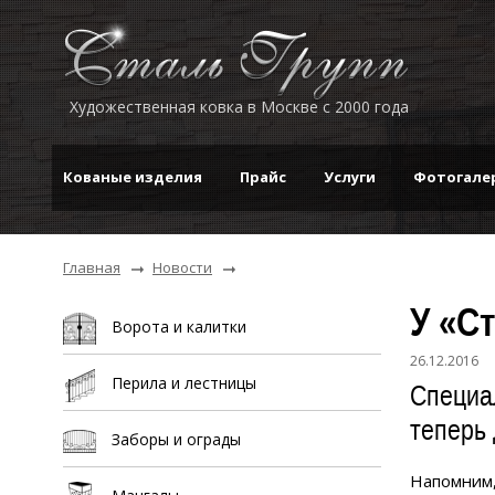
Художественная ковка в Москве с 2000 года
Кованые изделия
Прайс
Услуги
Фотогале
Главная
Новости
У «С
Ворота и калитки
26.12.2016
Перила и лестницы
Специа
теперь 
Заборы и ограды
Напомним,