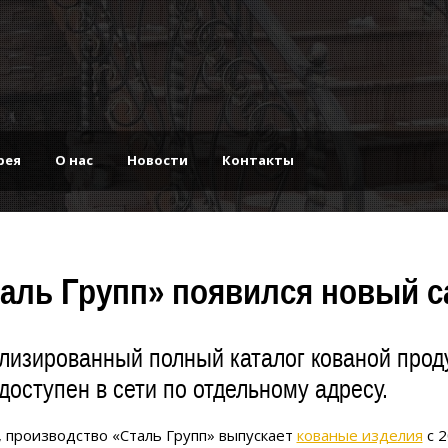
рея
О нас
Новости
Контакты
таль Групп» появился новый с
лизированный полный каталог кованой проду
доступен в сети по отдельному адресу.
 производство «Сталь Групп» выпускает
кованые изделия
с 2