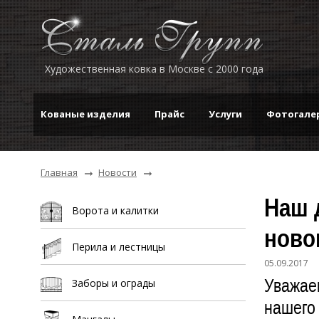
Художественная ковка в Москве с 2000 года
Кованые изделия
Прайс
Услуги
Фотогале
Главная
Новости
Наш 
Ворота и калитки
ново
Перила и лестницы
05.09.2017
Уважае
Заборы и ограды
нашего 